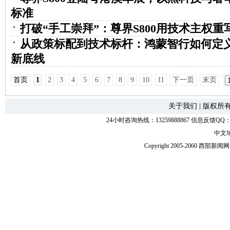
标准
打破“手工崇拜”：尊界S800用技术主权
从政策标配到技术标杆：鸿蒙智行如何定
新底线
首页
1
2
3
4
5
6
7
8
9
10
11
下一页
末页
关于我们
|
版权所
24小时咨询热线：13259888867 信息反馈QQ：118
中文
Copyright 2005-2060 西部新闻网.中国