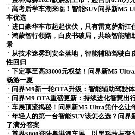
高考后学车潮来临！智能SUV问界新M5 Ul
车优选
进口豪华车市起起伏伏，只有雷克萨斯扛
鸿蒙智行领路，白皮书破局，共绘智能辅
景
从技术迷雾到安全落地，智能辅助驾驶白
性回归
下定享至高33000元权益！问界新M5 Ult
畅游一夏
问界M9新一轮OTA升级：智能辅助驾驶
问界M9 OTA重磅更新：持续进化智慧出
车展顶流揭秘！问界新M5 Ultra凭什么让
年轻人的第一台智能SUV该怎么选？问界新M5
了满分答案
尊界S800登陆粤港澳车展，以黑科技与奢