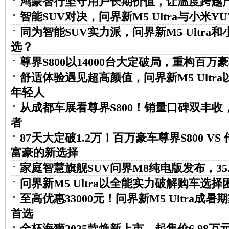
鸿蒙智行坚守用户长期价值，让温度跨越
智能SUV对决，问界新M5 Ultra与小米Y
同为智能SUV实力派，问界新M5 Ultra和
选？
尊界S800以14000台大定破局，重构百
舒适体验遇见超高颜值，问界新M5 Ultr
年轻人
从成都车展看尊界S800！销量口碑双丰收
者
87天大定破1.2万！百万豪车尊界S800 V
富豪的新选择
家庭智慧旗舰SUV问界M8纯电版发布，35
问界新M5 Ultra以全能实力破解购车选择
至高优惠33000元！问界新M5 Ultra成
首选
金杯海狮2025款焕新上市，起售价6.98万