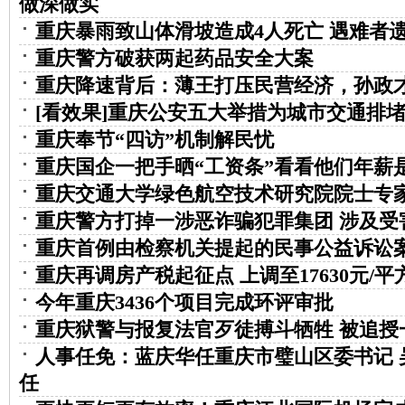
做深做实
重庆暴雨致山体滑坡造成4人死亡 遇难者
重庆警方破获两起药品安全大案
重庆降速背后：薄王打压民营经济，孙政
[看效果]重庆公安五大举措为城市交通排
重庆奉节“四访”机制解民忧
重庆国企一把手晒“工资条”看看他们年薪
重庆交通大学绿色航空技术研究院院士专
重庆警方打掉一涉恶诈骗犯罪集团 涉及受害
重庆首例由检察机关提起的民事公益诉讼
重庆再调房产税起征点 上调至17630元/平
今年重庆3436个项目完成环评审批
重庆狱警与报复法官歹徒搏斗牺牲 被追授
人事任免：蓝庆华任重庆市璧山区委书记 
任