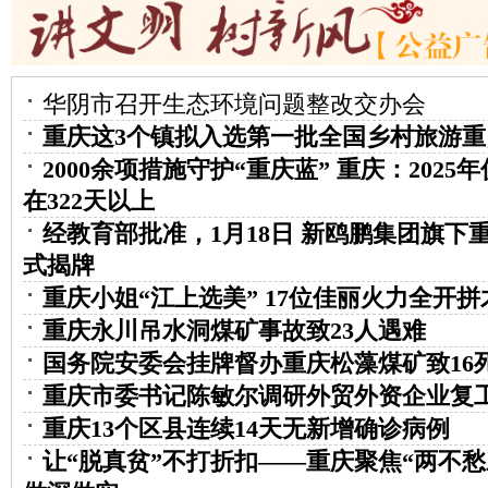
华阴市召开生态环境问题整改交办会
重庆这3个镇拟入选第一批全国乡村旅游重
2000余项措施守护“重庆蓝” 重庆：202
在322天以上
经教育部批准，1月18日 新鸥鹏集团旗下
式揭牌
重庆小姐“江上选美” 17位佳丽火力全开拼
重庆永川吊水洞煤矿事故致23人遇难
国务院安委会挂牌督办重庆松藻煤矿致16
重庆市委书记陈敏尔调研外贸外资企业复
重庆13个区县连续14天无新增确诊病例
让“脱真贫”不打折扣——重庆聚焦“两不愁