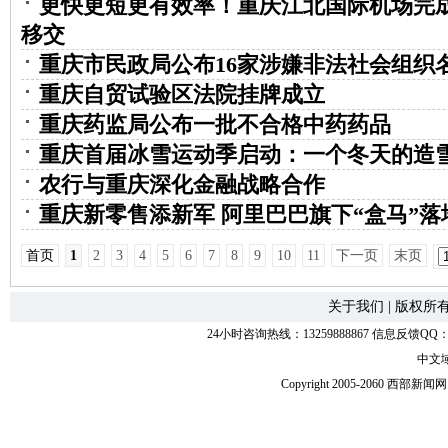
更快更短更有效率！重庆江北国际机场完
移交
重庆市民政局公布16家涉嫌非法社会组织
重庆自贸试验区法院挂牌成立
重庆药监局公布一批不合格中药药品
重庆首届冰雪运动季启动：一个冬天的造
农行与重庆深化金融战略合作
重庆新零售添新军 阿里巴巴旗下“盒马”落
首页
1
2
3
4
5
6
7
8
9
10
11
下一页
末页
关于我们
|
版权所
24小时咨询热线：13259888867 信息反馈QQ：118
中文
Copyright 2005-2060 西部新闻网.中国