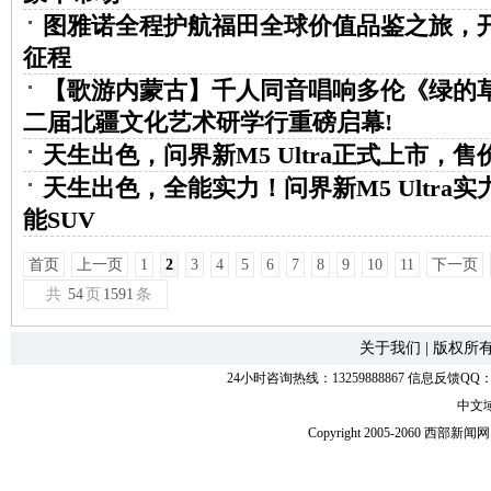
图雅诺全程护航福田全球价值品鉴之旅，
征程
【歌游内蒙古】千人同音唱响多伦《绿的
二届北疆文化艺术研学行重磅启幕!
天生出色，问界新M5 Ultra正式上市，售价
天生出色，全能实力！问界新M5 Ultra实
能SUV
首页
上一页
1
2
3
4
5
6
7
8
9
10
11
下一页
共
54
页
1591
条
关于我们
|
版权所
24小时咨询热线：13259888867 信息反馈QQ：118
中文
Copyright 2005-2060 西部新闻网.中国