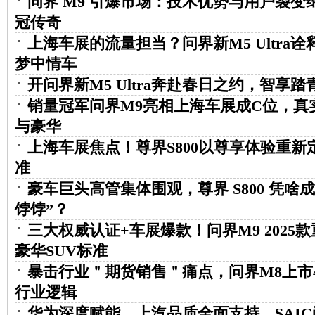
问界 M9 引爆市场：技术优势与用户裂变缔
冠传奇
上海车展的流量担当？问界新M5 Ultra
梦中情车
开问界新M5 Ultra奔赴春日之约，智享
销量冠军问界M9亮相上海车展成C位，真
与豪华
上海车展焦点！尊界S800以尊享体验重新
准
豪车巨头高管集体围观，尊界 S800 凭啥成
饽饽”？
三大权威认证+车展爆款！问界M9 2025
豪华SUV标准
暴击行业＂期货销售＂痛点，问界M8上市
行业逻辑
华为深度赋能，上汽品质全面支持，SAI