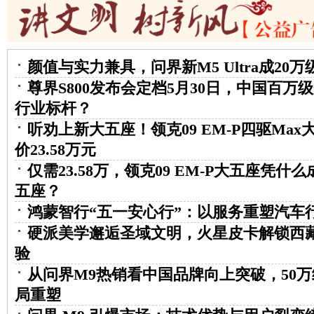
颜值与实力兼具，问界新M5 Ultra成20万
尊界S800发布会定档5月30日，中国百万
行业标杆？
听劝上新大五座！领克09 EM-P四驱Ma
价23.58万元
仅需23.58万，领克09 EM-P大五座凭
五座？
鸿蒙智行“五一安心行”：以服务重塑汽车
硬派美学邂逅圣域文明，火星皮卡解锁西
验
从问界M9热销看中国品牌向上突破，50万
局重塑