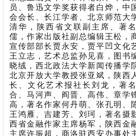
员、鲁迅文学奖获得者白烨，中
会会长、长江学者、北京师范大
清华，陕西省文联副主席、著
儒，作家出版社副总编辑王松，
宣传部部长贾永安，贾平凹文化
王立志，
艺术总监孙见喜，图书
晓绒，西北政法大学新闻传播学
北京开放大学教授张亚斌，陕西
长、文化艺术报社长刘龙，
著
合、马河声、阎晋、高伟、章学
高，
著名作家
何丹萌、张孔明、
王鸿雁、吉建芳、刘珂，著名摄
西省金融作家主席杨军，陕西金
主席许振超，商洛驻西安办事处