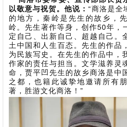
“
商洛是全
以敬意与祝贺。他说：
的地方，
秦岭是先生的故乡，
岭。
先生著作等身，创作50年，
定自己、出新自己、超越自己。
土中国和人生百态。先生的作品
为民族写史。在先生的作品中，
作家的责任与担当。
文学滋养灵
命，贾平凹先生的故乡商洛是中
之都，也籍此诚挚地邀请所有
著，胜游文化商洛！
”