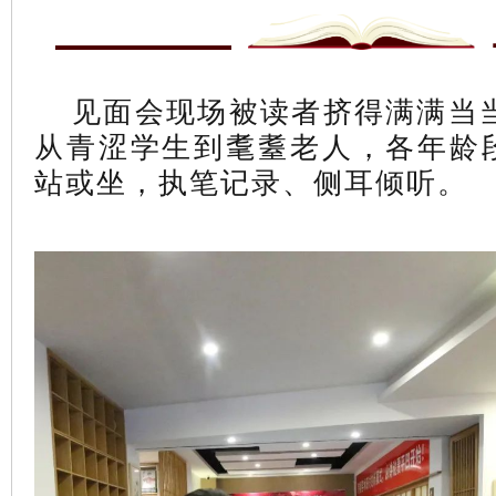
见面会现场被读者挤得满满当
从青涩学生到耄耋老人，各年龄段
站或坐，执笔记录、侧耳倾听。