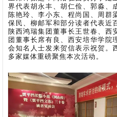
界代表胡永丰、胡仁俭、
郭淼、
陈艳玲、
李小
东、程尚国、
周群
保民、
柳邮军和部分读者代表近
陕西鸿瑞集团董事长王世春、西
团董事长席有良、西安培华学院
会知名人士发来贺信表示祝贺。
多家媒体重磅聚焦本次活动。