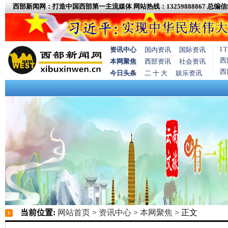
西部新闻网：打造中国西部第一主流媒体
网站热线：13259888867
总编信箱
I
资讯中心
国内资讯
国际资讯
西
本网聚焦
西部资讯
社会资讯
西
今日头条
二 十 大
娱乐资讯
当前位置:
网站首页
>
资讯中心
>
本网聚焦
> 正文