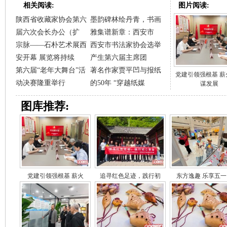
相关阅读:
图片阅读:
陕西省收藏家协会第六
墨韵碑林绘丹青，书画
届六次会长办公（扩
雅集谱新章：西安市
宗脉——石朴艺术展西
西安市书法家协会选举
安开幕 展览将持续
产生第六届主席团
第六届“老年大舞台”活
著名作家贾平凹与报纸
党建引领强根基 薪
动决赛隆重举行
的50年 “穿越纸媒
谋发展
图库推荐:
党建引领强根基 薪火
追寻红色足迹，践行初
东方逸趣 乐享五一