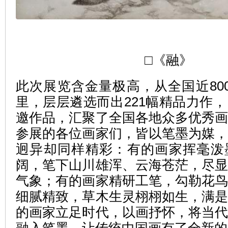
□《融》
此次展览含金量极高，从全国近80
里，层层遴选而出221幅精品力作
邀作品，汇聚了全国各地众多优秀
参展的各位画家们，皆以笔墨为媒
迥异却同样精彩：有的画家挥毫泼
阔，笔下山川雄浑、云海苍茫，尽
气象；有的画家精研工笔，勾勒花
细腻精致，草木生灵栩栩如生，满
的画家立足时代，以画抒怀，将当