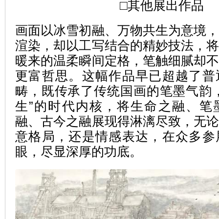
□其他展出作品
画面以冰雪初融、万物共生为意境
渲染，却以工写结合的精妙技法，
暖来的温柔瞬间定格，笔触细腻却
更富哲思。这幅作品早已超越了普
畴，既传承了传统国画的笔墨气韵
生”的时代内核，将生命之融、笔
融、古今之融展现得淋漓尽致，无
意格局，还是情感表达，在众多参
眼，尽显深厚的功底。