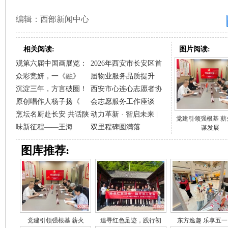
编辑：西部新闻中心
相关阅读:
图片阅读:
观第六届中国画展览：
2026年西安市长安区首
众彩竞妍，一《融》
届物业服务品质提升
沉淀三年，方言破圈！
西安市心连心志愿者协
原创唱作人杨子扬《
会志愿服务工作座谈
烹坛名厨赴长安 共话陕
动力革新 · 智启未来 |
党建引领强根基 薪
味新征程——王海
双里程碑圆满落
谋发展
图库推荐:
党建引领强根基 薪火
追寻红色足迹，践行初
东方逸趣 乐享五一