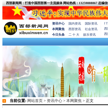
西部新闻网：打造中国西部第一主流媒体
网站热线：13259888867
总编信箱
I
资讯中心
国内资讯
国际资讯
西
本网聚焦
西部资讯
社会资讯
西
今日头条
二 十 大
娱乐资讯
当前位置:
网站首页
>
资讯中心
>
本网聚焦
> 正文