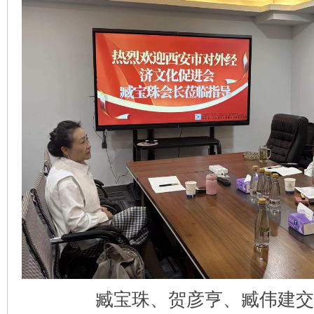
臧宝珠、贺彦亨、臧伟建交